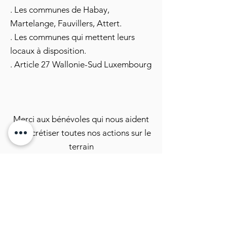
. Les communes de Habay,
Martelange, Fauvillers, Attert.
. Les communes qui mettent leurs
locaux à disposition.
. Article 27 Wallonie-Sud Luxembourg
Merci aux bénévoles qui nous aident
à concrétiser toutes nos actions sur le
terrain
L'efficacité de nos actions est
soutenue par des partenariats solides.
Nous restons à votre disposition pour
toute information.
"Avec le soutien de la Fédération
Wallonie-Bruxelles"
Accueil - Portail de
la culture en Fédération Wallonie-