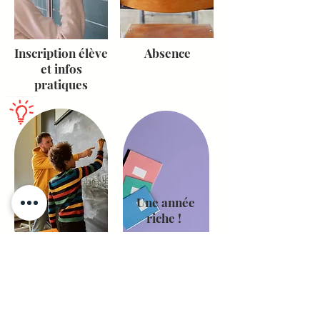
Inscription élève
Absence
et infos
pratiques
Une année
riche !
Inscription
2025 - 2026
moniteurs et infos