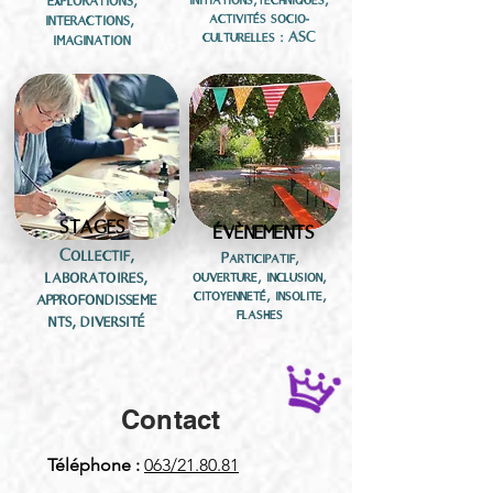
explorations,
activités socio-
interactions,
culturelles : ASC
imagination
STAGES
ÉVÈNEMENTS
Collectif,
Participatif,
laboratoires,
ouverture, inclusion,
citoyenneté, insolite,
approfondisseme
flashes
nts, diversité
Contact
Téléphone
:
063/21.80.81