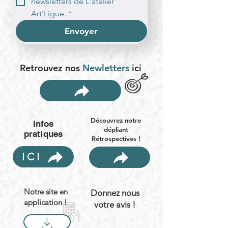
newsletters de L'atelier 
Art'Ligue.
*
Envoyer
Retrouvez nos
Newletters
ici
Découvrez notre
Infos
dépliant
pratiques
Rétrospectives !
ICI
Notre site en
Donnez nous
application !
votre avis !