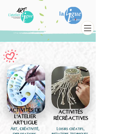
ACTIVITÉS DE
ACTIVITÉS
L'ATELIER
RÉ
CR
É
-ACTIVES
ART'LIGUE
Art, créativité,
Loisirs créatifs,
initiations,techniques,